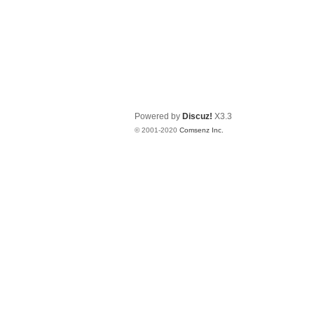
Powered by
Discuz!
X3.3
© 2001-2020
Comsenz Inc.